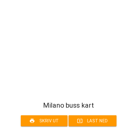
Milano buss kart
print
system_update_alt
SKRIV UT
LAST NED