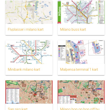
Flyplasser i milano kart
Milano buss kart
Minibank milano kart
Malpensa terminal 1 kart
San siro kart
Milano hop on hop off buss rute kart