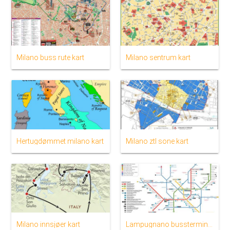
Milano buss rute kart
Milano sentrum kart
Hertugdømmet milano kart
Milano ztl sone kart
Milano innsjøer kart
Lampugnano bussterminalen milano kart