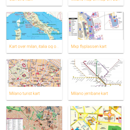
Kart over milan, italia og området rundt
Mxp flyplassen kart
Milano turist kart
Milano jernbane kart